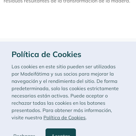
residuos resultantes de la transformación de la madera.
Política de Cookies
Livro de Reclamações
Las cookies en este sitio pueden ser utilizadas
Según la Ley n. 144/2015, le informamos que en caso de litigio, los
por Madeifátima y sus socios para mejorar la
consumidores
navegación y el rendimiento del sitio. De forma
pueden recurrir ante el CNIACC - Centro Nacional de Información y
predeterminada, solo las cookies estrictamente
Arbitraje del Consumidor
necesarias están activas. Puede aceptar o
rechazar todas las cookies en los botones
presentados. Para obtener más información,
visite nuestra
Política de Cookies
.
© 2026 Todos los derechos reservados Madeifátima
Política de Cookies y Privacidad
Rechazar
Aceptar