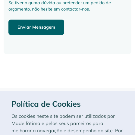
Se tiver alguma dúvida ou pretender um pedido de
orçamento, não hesite em contactar-nos.
Enviar Mensagem
Política de Cookies
Livro de Reclamações
Os cookies neste site podem ser utilizados por
De acordo com a Lei n. 144/2015 informamos que em caso de litigio, os
Madeifátima e pelos seus parceiros para
senhores consumidores
melhorar a navegação e desempenho do site. Por
podem recorrer ao CNIACC - Centro Nacional de Informação e